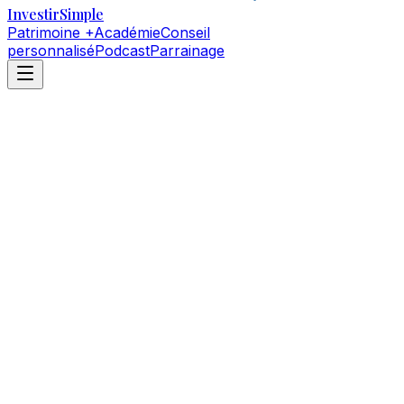
Investir
Simple
Patrimoine +
Académie
Conseil
personnalisé
Podcast
Parrainage
Assurance Vie
Linxea (gestion libre)