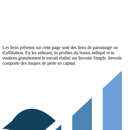
Patrimoine + (mon outil perso)
Mon Excel d'allocation patrimoniale pour décider de tes allocations
cibles par actif.
Téléchargement gratuit de l'outil
Profiter de l'offre
Les liens présents sur cette page sont des liens de parrainage ou
d'affiliation. En les utilisant, tu profites du bonus indiqué et tu
soutiens gratuitement le travail réalisé sur Investir Simple. Investir
comporte des risques de perte en capital.